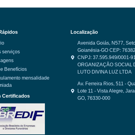
Rápidos
Localização
io
Avenida Goiás, N577, Seto
Goianésia-GO CEP: 76382
 serviços
CNPJ: 37.595.949/0001-9
agens
ORGANIZAÇÃO SOCIAL 
e Benefícios
LUTO DIVINA LUZ LTDA
ulamento mensalidade
Av. Ferreira Rios, 511 - Qu
miada
Lote 11 - Vista Alegre, Jar
Certificados
GO, 76330-000