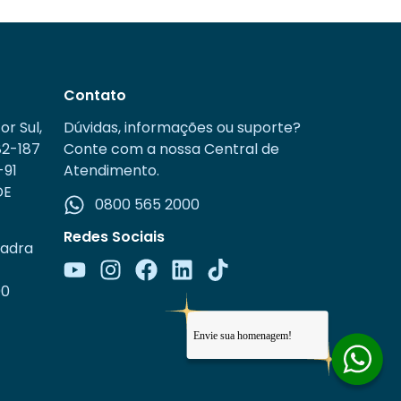
Contato
or Sul,
Dúvidas, informações ou suporte?
82-187
Conte com a nossa Central de
-91
Atendimento.
DE
0800 565 2000
Redes Sociais
uadra
00