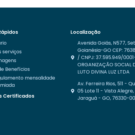
 Rápidos
Localização
rio
Avenida Goiás, N577, Set
Goianésia-GO CEP: 763
 serviços
/ CNPJ: 37.595.949/0001
nagens
ORGANIZAÇÃO SOCIAL 
e Benefícios
LUTO DIVINA LUZ LTDA
ulamento mensalidade
Av. Ferreira Rios, 511 - Q
emiada
05 Lote 11 - Vista Alegre,
 Certificados
Jaraguá - GO, 76330-0