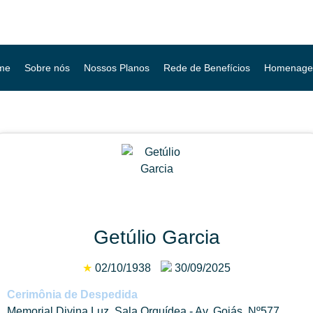
me
Sobre nós
Nossos Planos
Rede de Benefícios
Homenage
Getúlio Garcia
★
02/10/1938
30/09/2025
Cerimônia de Despedida
Memorial Divina Luz, Sala Orquídea - Av. Goiás, Nº577,