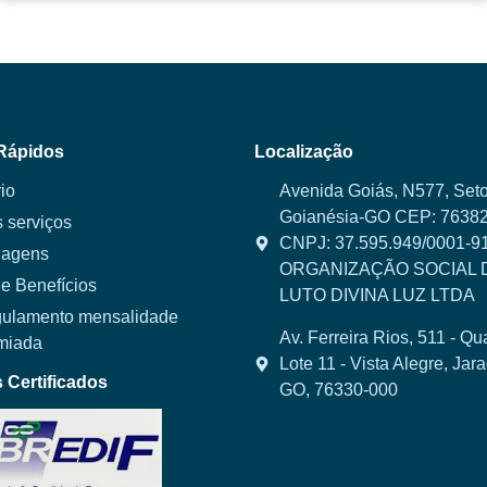
Rápidos
Localização
io
Avenida Goiás, N577, Seto
Goianésia-GO CEP: 76382
 serviços
CNPJ: 37.595.949/0001-9
agens
ORGANIZAÇÃO SOCIAL 
e Benefícios
LUTO DIVINA LUZ LTDA
ulamento mensalidade
Av. Ferreira Rios, 511 - Qu
miada
Lote 11 - Vista Alegre, Jar
Certificados
GO, 76330-000