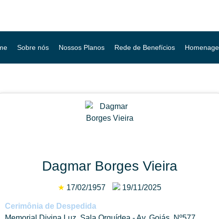
me
Sobre nós
Nossos Planos
Rede de Benefícios
Homenage
Dagmar Borges Vieira
★
17/02/1957
19/11/2025
Cerimônia de Despedida
Memorial Divina Luz, Sala Orquídea - Av. Goiás, Nº577,