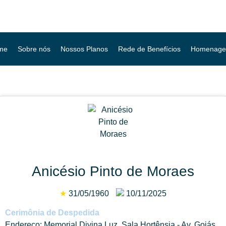
me
Sobre nós
Nossos Planos
Rede de Benefícios
Homenage
Anicésio Pinto de Moraes
★
31/05/1960
10/11/2025
Cerimônia de Despedida
Endereço: Memorial Divina Luz, Sala Hortênsia - Av. Goiás,